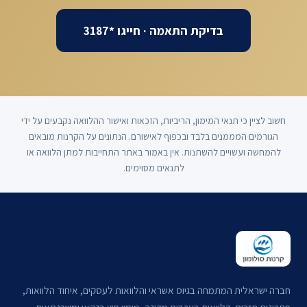
בדיקת התאמה · חייגו *3187
חשוב לציין כי תנאי המימון, הריביות, הזכאות ואישור ההלוואה נקבעים על ידי
הגורמים המממנים בלבד ובכפוף לאישורם. הנתונים על הקרנות מובאים
להמחשה ועשויים להשתנות. אין באמור באתר התחייבות למתן הלוואה או
לתנאים מסוימים.
חברה ישראלית המתמחה בגיוס אשראי והלוואות לעסקים, איחוד הלוואות,
פתרונות תזרים, הלוואות בערבות מדינה, מימון חוץ בנקאי ומשכנתאות