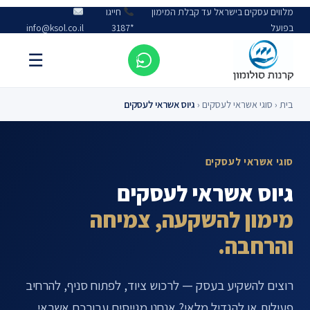
מלווים עסקים בישראל עד קבלת המימון
חייגו
בפועל
*3187
info@ksol.co.il
☰
בית
‹
סוגי אשראי לעסקים
‹
גיוס אשראי לעסקים
סוגי אשראי לעסקים
גיוס אשראי לעסקים
מימון להשקעה, צמיחה
והרחבה.
רוצים להשקיע בעסק — לרכוש ציוד, לפתוח סניף, להרחיב
פעילות או להגדיל מלאי? אנחנו מגייסים עבורכם אשראי