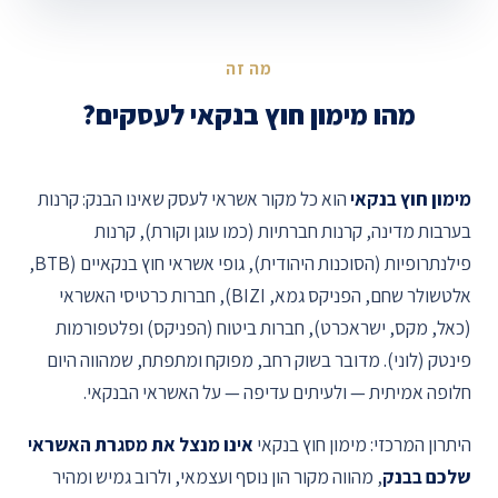
מה זה
מהו מימון חוץ בנקאי לעסקים?
מימון חוץ בנקאי
הוא כל מקור אשראי לעסק שאינו הבנק: קרנות
בערבות מדינה, קרנות חברתיות (כמו עוגן וקורת), קרנות
פילנתרופיות (הסוכנות היהודית), גופי אשראי חוץ בנקאיים (BTB,
אלטשולר שחם, הפניקס גמא, BIZI), חברות כרטיסי האשראי
(כאל, מקס, ישראכרט), חברות ביטוח (הפניקס) ופלטפורמות
פינטק (לוני). מדובר בשוק רחב, מפוקח ומתפתח, שמהווה היום
חלופה אמיתית — ולעיתים עדיפה — על האשראי הבנקאי.
היתרון המרכזי: מימון חוץ בנקאי
אינו מנצל את מסגרת האשראי
שלכם בבנק
, מהווה מקור הון נוסף ועצמאי, ולרוב גמיש ומהיר