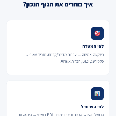
איך בוחרים את הגוף הנכון?
לפי המטרה
השקעה וצמיחה → ערבות מדינה/קרנות. תזרים שוטף →
פקטורינג, BIZI, חברות אשראי.
לפי הפרופיל
פרופיל תקין → קרנות וריבית נמוכה. BDI בעייתי → פינטק או