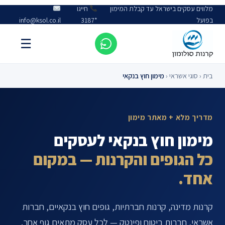
מלווים עסקים בישראל עד קבלת המימון
חייגו
בפועל
*3187
info@ksol.co.il
☰
בית
‹
סוגי אשראי
‹
מימון חוץ בנקאי
מדריך מלא + מאתר מימון
מימון חוץ בנקאי לעסקים
כל הגופים והקרנות — במקום
אחד.
קרנות מדינה, קרנות חברתיות, גופים חוץ בנקאיים, חברות
אשראי, חברות ביטוח ופינטק — לכל עסק מתאים גוף אחר.