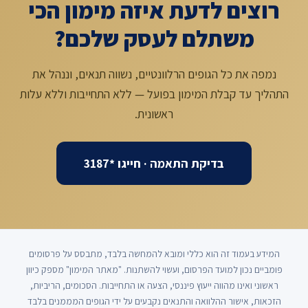
רוצים לדעת איזה מימון הכי
משתלם לעסק שלכם?
נמפה את כל הגופים הרלוונטיים, נשווה תנאים, וננהל את
התהליך עד קבלת המימון בפועל — ללא התחייבות וללא עלות
ראשונית.
בדיקת התאמה · חייגו *3187
המידע בעמוד זה הוא כללי ומובא להמחשה בלבד, מתבסס על פרסומים
פומביים נכון למועד הפרסום, ועשוי להשתנות. "מאתר המימון" מספק כיוון
ראשוני ואינו מהווה ייעוץ פיננסי, הצעה או התחייבות. הסכומים, הריביות,
הזכאות, אישור ההלוואה והתנאים נקבעים על ידי הגופים המממנים בלבד